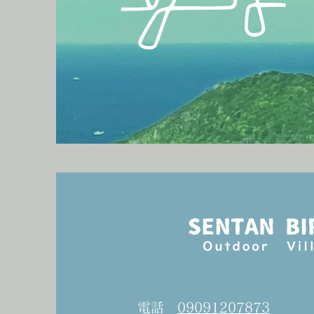
電話
09091207873